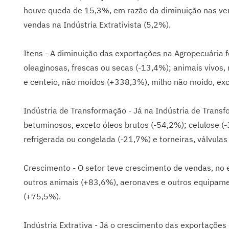
houve queda de 15,3%, em razão da diminuição nas ven
vendas na Indústria Extrativista (5,2%).
Itens - A diminuição das exportações na Agropecuária f
oleaginosas, frescas ou secas (-13,4%); animais vivos
e centeio, não moídos (+338,3%), milho não moído, ex
Indústria de Transformação - Já na Indústria de Trans
betuminosos, exceto óleos brutos (-54,2%); celulose (-34
refrigerada ou congelada (-21,7%) e torneiras, válvulas
Crescimento - O setor teve crescimento de vendas, no e
outros animais (+83,6%), aeronaves e outros equipamen
(+75,5%).
Indústria Extrativa - Já o crescimento das exportações 