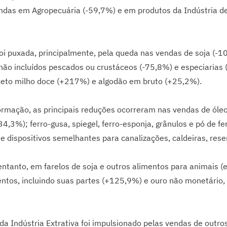
das em Agropecuária (-59,7%) e em produtos da Indústria de
oi puxada, principalmente, pela queda nas vendas de soja (-1
, não incluídos pescados ou crustáceos (-75,8%) e especiarias
ceto milho doce (+217%) e algodão em bruto (+25,2%).
formação, as principais reduções ocorreram nas vendas de óle
,3%); ferro-gusa, spiegel, ferro-esponja, grânulos e pó de fer
 e dispositivos semelhantes para canalizações, caldeiras, rese
ntanto, em farelos de soja e outros alimentos para animais (e
tos, incluindo suas partes (+125,9%) e ouro não monetário, 
da Indústria Extrativa foi impulsionado pelas vendas de outro