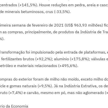
centrados (+141,5%). Houve reduções em pedra, areia e casca
 de minerais betuminosos, crus (-33,5%).
primeira semana de fevereiro de 2021 (US$ 963,93 milhões) f
 as compras, principalmente, de produtos da Indústria de T
%).
ransformação foi impulsionado pela entrada de plataformas, 
fertilizantes brutos (+92,2%); alumínio (+175,8%); válvulas e
petróleo e materiais relacionados (+495,6%).
mpras do exterior foram de milho não moído, exceto milho d
chicle e gomas naturais (+9,5%). Já na Indústria Extrativa, o
 bruto (+7,4%) e carvão, mesmo em pó, mas não aglomerado (
ério da Economia