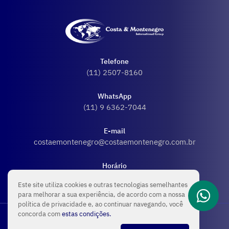
Telefone
(11) 2507-8160
WhatsApp
(11) 9 6362-7044
E-mail
costaemontenegro@costaemontenegro.com.br
Horário
Seg - Sex: 08:00 - 18:00
Este site utiliza cookies e outras tecnologias semelhantes
para melhorar a sua experiência, de acordo com a nossa
política de privacidade e, ao continuar navegando, você
concorda com
estas condições.
Conteúdos extras